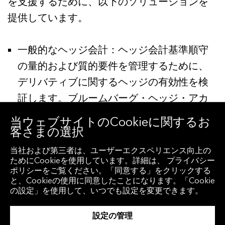
を支援するために、以下のソリューションを
提供しています。
一般的なヘッジ会計：ヘッジ会計基準順守
の量的および質的要件を管理するために、
デリバティブに関するヘッジの有効性を検
証します。ブルームバーグ・ヘッジ・アカ
ウンティング（HEFF）は、ヘッジ会計とヘ
当ウェブサイトのCookieに関するお
ッジ方針の整合性を高め、IFRS第9号が求め
客さまの選択
る要件の順守を支援する統合的かつ自動化
当社および第三者は、ユーザーエクスペリエンス向上の
ためにCookieを使用しています。詳細は、 プライバシー
されたソリューションです。このソリュー
ポリシーをご覧ください。「同意する」をクリックする
ションは、ビッグ4監査法人の解釈と標準的
と、Cookieの使用に同意したことになります。「Cookie
の設定」を使用して、いつでも設定を変更できます。
な市場慣行を反映して開発されました。
設定の管理
「元本および利息の支払いのみ（」要件と