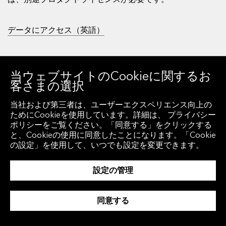
データにアクセス（英語）
当ウェブサイトのCookieに関するお
客さまの選択
資料
当社および第三者は、ユーザーエクスペリエンス向上の
ためにCookieを使用しています。詳細は、 プライバシー
ポリシーをご覧ください。「同意する」をクリックする
と、Cookieの使用に同意したことになります。「Cookie
全アセットクラスに関する算出手法、ファクトシート、テ
の設定」を使用して、いつでも設定を変更できます。
クニカルノートをご覧いただけます。
設定の管理
資料を検索（英語）
同意する