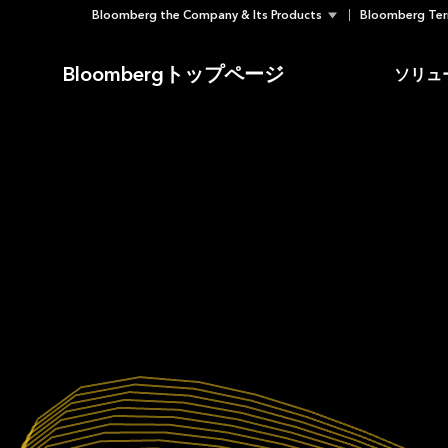
Bloomberg the Company & Its Products
Bloomberg Ter
Skip
to
Bloombergトップページ
ソリュ
content