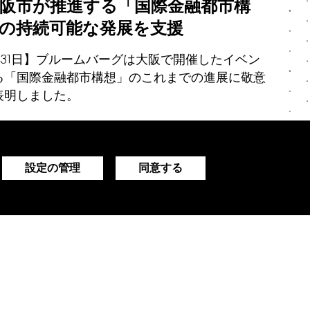
阪市が推進する「国際金融都市構
の持続可能な発展を支援
7月31日】ブルームバーグは大阪で開催したイベン
る「国際金融都市構想」のこれまでの進展に敬意
表明しました。
設定の管理
同意する
連携で次世代金融人材育成を推進
」を大阪で初開催
年7月30日】ブルームバーグは本日、大阪府・大阪
連携し、金融リテラシーの向上と次世代金融人材
runch 2026」を2026年8月に大阪で初開催する