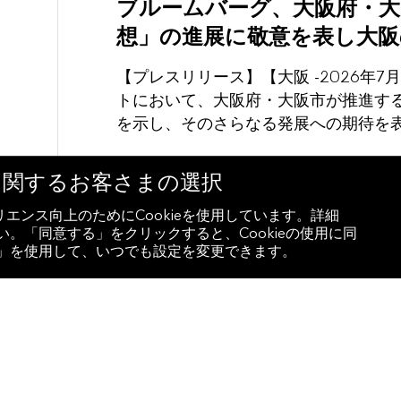
ブルームバーグ、大阪府・大
想」の進展に敬意を表し大阪
【プレスリリース】【大阪 -2026年
トにおいて、大阪府・大阪市が推進す
を示し、そのさらなる発展への期待を
eに関するお客さまの選択
Press Highlights
エンス向上のためにCookieを使用しています。詳細
。「同意する」をクリックすると、Cookieの使用に同
設定」を使用して、いつでも設定を変更できます。
ブルームバーグ、産官学金
「Kansai Code Crunch
【プレスリリース】【大阪 - 2026
市、関西の主要金融機関および大学と
の育成を目的とする「Kansai Code C