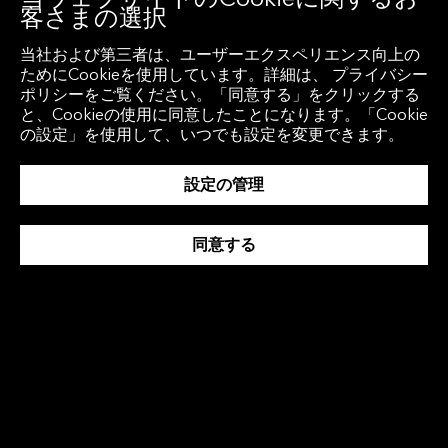
客さまの選択
当社および第三者は、ユーザーエクスペリエンス向上の
ESG ＆ サステナブルファイナンス
ためにCookieを使用しています。詳細は、 プライバシー
ポリシーをご覧ください。「同意する」をクリックする
と、Cookieの使用に同意したことになります。「Cookie
の設定」を使用して、いつでも設定を変更できます。
ブルームバーグ、大阪府・大阪市が推
設定の管理
進する「国際金融都市構想」の進展に
敬意を表し大阪の持続可能な発展を支
同意する
援
【プレスリリース】【大阪 -2026年7月31日】ブル
ームバーグは大阪で開催したイベントにおいて、大
阪府・大阪市が推進する「国際金融都市構想」のこ
れまでの進展に敬意を示し、そのさらなる発展への
期待を表明しました。