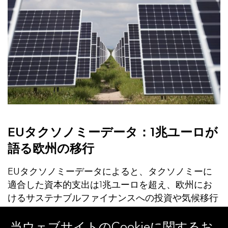
EUタクソノミーデータ：1兆ユーロが
語る欧州の移行
EUタクソノミーデータによると、タクソノミーに
適合した資本的支出は1兆ユーロを超え、欧州にお
けるサステナブルファイナンスへの投資や気候移行
の進展、セクター別の資本配分について新たな傾向
が見られます。
当ウェブサイトのCookieに関するお