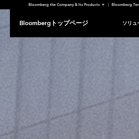
Bloomberg the Company & Its Products
Bloomberg Ter
Skip
to
Bloombergトップページ
ソリュ
content