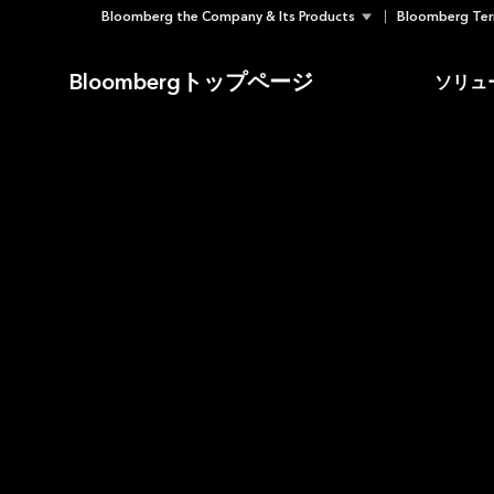
Bloomberg the Company & Its Products
Bloomberg Ter
Skip
to
Bloombergトップページ
ソリュ
content