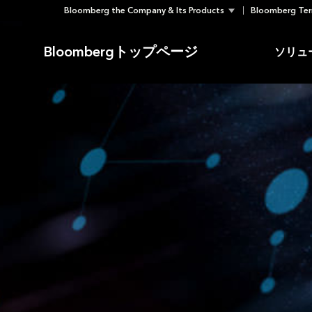
Bloomberg the Company & Its Products
Bloomberg Ter
Skip
to
Bloombergトップページ
ソリュ
content