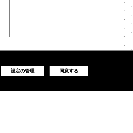
設定の管理
同意する
阪市が推進する「国際金融都市構
の持続可能な発展を支援
7月31日】ブルームバーグは大阪で開催したイベン