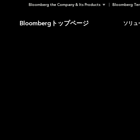
Bloomberg the Company & Its Products
Bloomberg Ter
Skip
to
Bloombergトップページ
ソリュ
content