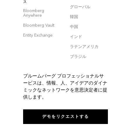
ス
グローバル
Bloomberg
Anywhere
韓国
Bloomberg Vault
中国
Entity Exchange
インド
ラテンアメリカ
ブラジル
ブルームバーグ プロフェッショナルサ
ービスは、情報、人、アイデアのダイナ
ミックなネットワークを意思決定者に提
供します。
デモをリクエストする