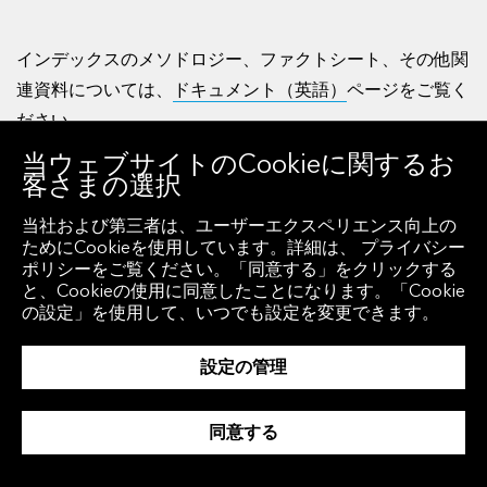
インデックスのメソドロジー、ファクトシート、その他関
連資料については、
ドキュメント（英語）
ページをご覧く
ださい。
当ウェブサイトのCookieに関するお
客さまの選択
当社および第三者は、ユーザーエクスペリエンス向上の
ブルームバーグ・テーマ型インデ
ためにCookieを使用しています。詳細は、 プライバシー
ポリシーをご覧ください。「同意する」をクリックする
ックス
と、Cookieの使用に同意したことになります。「Cookie
の設定」を使用して、いつでも設定を変更できます。
私たちの生活、働き方、コミュニケーションの基盤を変革
設定の管理
する可能性を持つメガトレンドを捉えるインデックス群で
す。
同意する