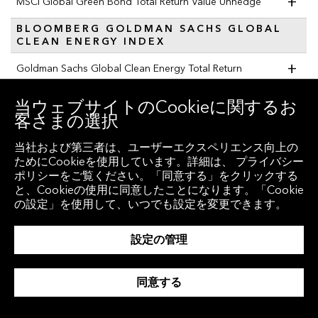
+
MSCI Global Green Bond Total Return Value Unhedge
BLOOMBERG GOLDMAN SACHS GLOBAL
CLEAN ENERGY INDEX
+
Goldman Sachs Global Clean Energy Total Return
当ウェブサイトのCookieに関するお
客さまの選択
当社および第三者は、ユーザーエクスペリエンス向上の
ためにCookieを使用しています。詳細は、 プライバシー
“ESGインデックス
ポリシーをご覧ください。「同意する」をクリックする
と、Cookieの使用に同意したことになります。「Cookie
いま、乗り遅れないために
の設定」を使用して、いつでも設定を変更できます。
設定の管理
ESG資産は、投資家の関心の高まり、政府の規制強化、社
会的圧力の高まりを背景に、2025年には53兆ドルを超え
同意する
ると予測されています。ブルームバーグでは、自社独自の
インデックスに加え、外部パートナーとの協業によるESG