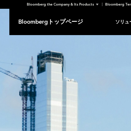
Bloomberg the Company & Its Products
Bloomberg Ter
Skip
to
Bloombergトップページ
ソリュ
content