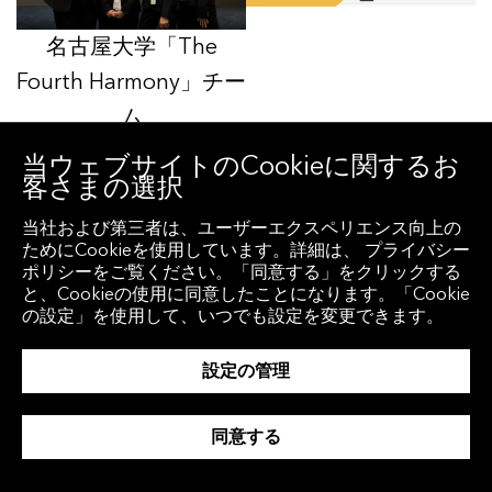
名古屋大学「The
Fourth Harmony」チー
ム
当ウェブサイトのCookieに関するお
客さまの選択
名古屋大学「The Fourth Harmony」チーム
当社および第三者は、ユーザーエクスペリエンス向上の
「サプライチェーンの視点によるESG分析」
ためにCookieを使用しています。詳細は、 プライバシー
は、ファイナンスを駆使したESGの表現が大変
ポリシーをご覧ください。「同意する」をクリックする
と、Cookieの使用に同意したことになります。「Cookie
再現性の高いものとなりました。一社へのポ
の設定」を使用して、いつでも設定を変更できます。
ートフォリオの集中リスクは懸念点として指
摘されたものの、「必ずしもESGスコアの高い
設定の管理
企業のサプライヤーが必ずしもスコアが高い
同意する
わけではない」という発見については鋭い洞
察であると評価されました。