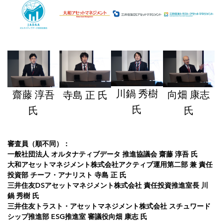
川鍋 秀樹
齋藤 淳吾
向畑 康志
寺島 正 氏
氏
氏
氏
審査員（順不同）：
一般社団法人 オルタナティブデータ 推進協議会 齋藤 淳吾 氏
大和アセットマネジメント株式会社アクティブ運用第二部 兼 責任
投資部 チーフ・アナリスト 寺島 正 氏
三井住友DSアセットマネジメント株式会社 責任投資推進室長 川
鍋 秀樹 氏
三井住友トラスト・アセットマネジメント株式会社 スチュワード
シップ推進部 ESG推進室 審議役向畑 康志 氏