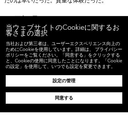
たのは幸いだった。貴重な体験だった。
4. 不安に思ったことやたいへんだったこと
当ウェブサイトのCookieに関するお
他のグループがどのような投資を行っている
客さまの選択
のかとか、運用成績がマイナスになった時期
当社および第三者は、ユーザーエクスペリエンス向上の
は不安に思うこともあったが、ESG投資という
ためにCookieを使用しています。詳細は、 プライバシー
のがそもそも長期投資ということを思い出し
ポリシーをご覧ください。「同意する」をクリックする
と、Cookieの使用に同意したことになります。「Cookie
て乗り切った。
の設定」を使用して、いつでも設定を変更できます。
設定の管理
5. 学んだことは？
3人がそれぞれ違う考え方で自分とは全く異な
同意する
る視点を与えてくれたのがよかった。チーム
ワークを学んだ。