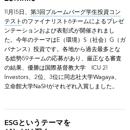
11月15日、
第3回ブルームバーグ学生投資コン
テスト
のファイナリスト6チームによるプレゼ
ンテーションおよび表彰式が開催されまし
た。今年のテーマはE（環境）S（社会）G（ガ
バナンス）投資です。各地から過去最多とな
る総勢59チームの応募があり、厳正なる審査
の結果、優勝は国際基督教大学 ICU 21
Investors、2位、3位に同志社大学Wagaya、
立命館大学NaSHがそれぞれ入賞しました。
ESGというテーマを