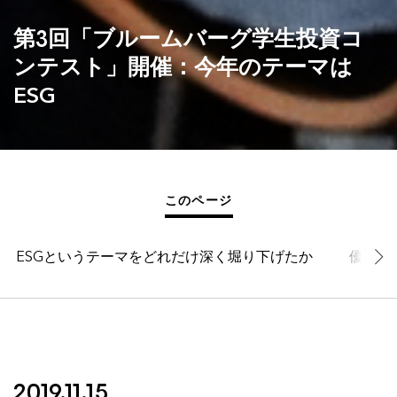
第3回「ブルームバーグ学生投資コ
ンテスト」開催：今年のテーマは
ESG
このページ
ESGというテーマをどれだけ深く堀り下げたか
優勝ICU
2019.11.15