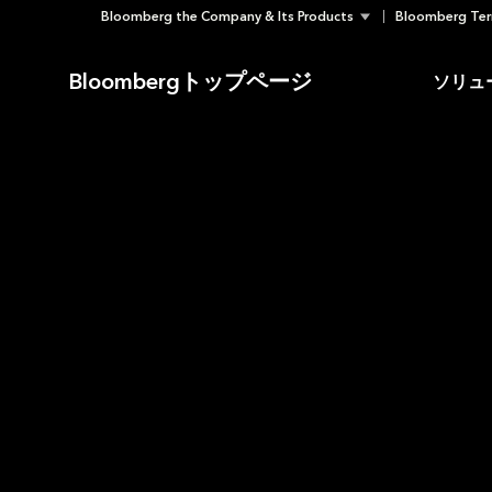
Bloomberg the Company & Its Products
Bloomberg Ter
Skip
to
Bloombergトップページ
ソリュ
content