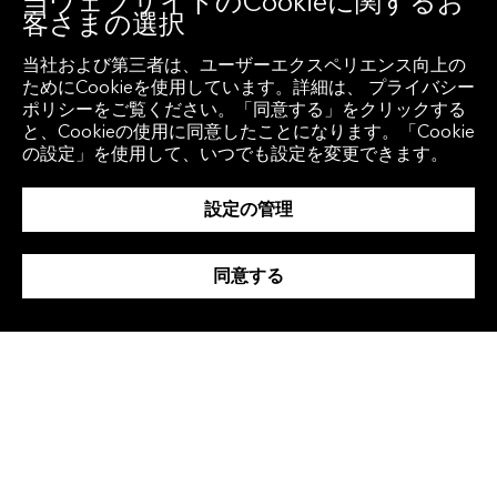
当ウェブサイトのCookieに関するお
客さまの選択
このようなシグナルの裏付けとなる利点を簡
当社および第三者は、ユーザーエクスペリエンス向上の
単に評価する一つの方法は、指数のセンチメ
ためにCookieを使用しています。詳細は、 プライバシー
ントデータを使用してパフォーマンスのバッ
ポリシーをご覧ください。「同意する」をクリックする
と、Cookieの使用に同意したことになります。「Cookie
クテストを実行することです。 この戦略はシ
の設定」を使用して、いつでも設定を変更できます。
ンプルで、毎日、ユニバース内のすべての企
設定の管理
業に関連するセンチメントを平均化し、その
センチメントの値（高、中、低）に基づいて
同意する
三つの銘柄バスケットを作成します。
ここでのテーマは、センチメントの値が高い
銘柄のバスケットは、低いバスケットよりも
良好なパフォーマンスを示し、ロング・ショ
ート戦略の機会を生み出すというものです。
このバックテストの詳細は以下の通りです。