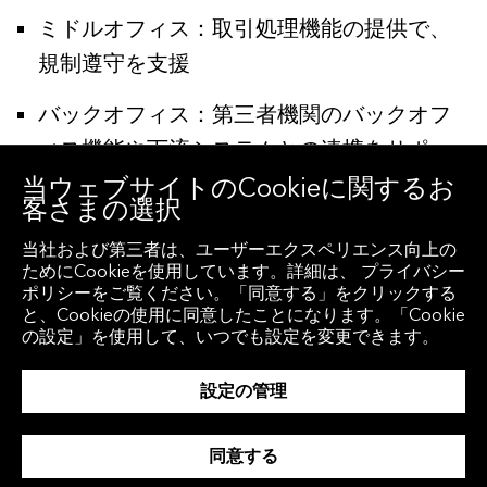
ミドルオフィス：取引処理機能の提供で、
規制遵守を支援
バックオフィス：第三者機関のバックオフ
ィス機能や下流システムとの連携をサポー
ト
当ウェブサイトのCookieに関するお
客さまの選択
当社および第三者は、ユーザーエクスペリエンス向上の
ためにCookieを使用しています。詳細は、 プライバシー
ポリシーをご覧ください。「同意する」をクリックする
市場でのグローバル網を強化
と、Cookieの使用に同意したことになります。「Cookie
の設定」を使用して、いつでも設定を変更できます。
バイサイド、セルサイド投資家の最大規模
設定の管理
ネットワークを活用
幅広い現物市場（D2DまたはD2C）や電子
同意する