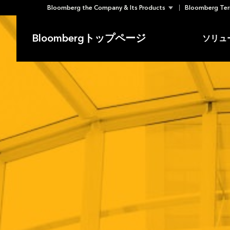
Bloomberg the Company & Its Products
Bloomberg Ter
Skip
to
Bloombergトップページ
ソリュ
content