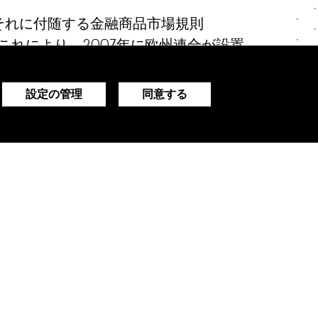
よびそれに付随する金融商品市場規則
す。これにより、2007年に欧州連合が設置
の発生と第1次金融商品市場指令
けて、この新たな枠組みは、金融市場の透明
設定の管理
同意する
、そして投資家保護の仕組みを拡充する
くの報告義務の中でも不可欠な項目でな
EIの取得は、MiFID要件の1つとし
ーティーに求められることになります。
いません。
に、取引報告のためにLEIを取得するこ
ます。