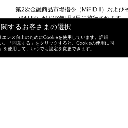
第2次金融商品市場指令（MiFID II）お
（MiFIR）が2018年1月3日に施行されま
eに関するお客さまの選択
した現行の枠組みが拡大されます。金融危機
（MiFID I）以降の市場環境の変化を受
エンス向上のためにCookieを使用しています。詳細
。「同意する」をクリックすると、Cookieの使用に同
性を一段と高め競争をさらに促進すること
設定」を使用して、いつでも設定を変更できます。
ことを目指しています。
各種識別子は、市場参加者が果たすべき多
り、中でも、LEIは重要な役割を果たします。L
て、取引に関与するすべてのカウンターパ
これはカウンターパーティーの所在地を問
また、欧州以外の一部の国の規制当局はすで
とをカウンターパーティーに義務付けてい