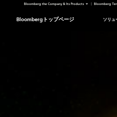
Bloomberg the Company & Its Products
Bloomberg Ter
Skip
to
Bloombergトップページ
ソリュ
content