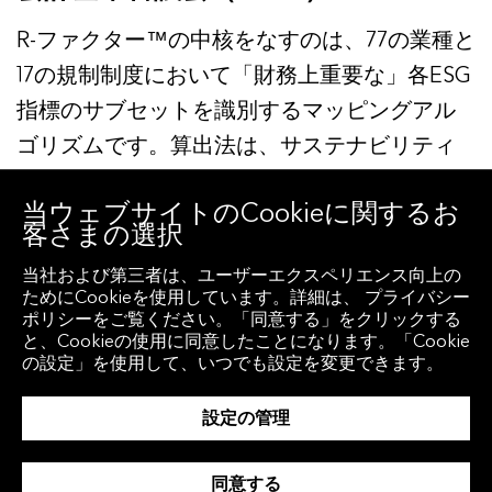
R-ファクター™の中核をなすのは、77の業種と
17の規制制度において「財務上重要な」各ESG
指標のサブセットを識別するマッピングアル
ゴリズムです。算出法は、サステナビリティ
会計基準審議会（SASB）により開発された分
当ウェブサイトのCookieに関するお
析フレームワークおよび業界別の基準に基づ
客さまの選択
いています。SASBフレームワークは、透明性
当社および第三者は、ユーザーエクスペリエンス向上の
が高く、すべての機関・個人投資家向けに公
ためにCookieを使用しています。詳細は、 プライバシー
開されています。SASB基準開発の目的は、世
ポリシーをご覧ください。「同意する」をクリックする
と、Cookieの使用に同意したことになります。「Cookie
界各国の企業が財務上重要なサステナビリテ
の設定」を使用して、いつでも設定を変更できます。
ィに関する情報を特定・管理できるようにす
設定の管理
ること、およびその情報を自社の投資家に向
けて整合性と信頼性が高い比較可能な方法で
同意する