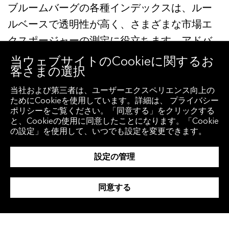
ブルームバーグの各種インデックスは、ルー
ルベースで透明性が高く、さまざまな市場エ
クスポージャーの測定に役立ちます。アドバ
イザーの皆さまは、これらのインデックスを
当ウェブサイトのCookieに関するお
客さまの選択
ポートフォリオパフォーマンスやリスクエク
スポージャーの測定など、従来のベンチマー
当社および第三者は、ユーザーエクスペリエンス向上の
ためにCookieを使用しています。詳細は、 プライバシー
ク利用に活用できるほか、弊社パートナーを
ポリシーをご覧ください。「同意する」をクリックする
と、Cookieの使用に同意したことになります。「Cookie
通じてインデックスプロダクトへの投資機会
の設定」を使用して、いつでも設定を変更できます。
にご利用いただくことも可能です。
詳細はこ
ちら
をご覧ください。
設定の管理
カスタマイズ機能
同意する
ブルームバーグでは、バイアスのない各種イ
ンデックスプロダクトを幅広く提供し、常に