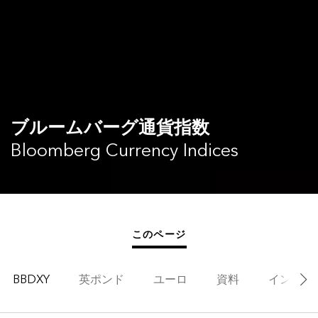
ブルームバーグ通貨指数
Bloomberg Currency Indices
このページ
BBDXY
英ポンド
ユーロ
資料
インデッ