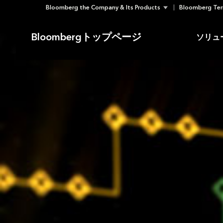
Bloomberg the Company & Its Products
Bloomberg Ter
Skip
to
Bloombergトップページ
ソリュ
content