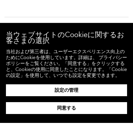
自由自在に
当ウェブサイトのCookieに関するお
カスタマイズ
客さまの選択
当社および第三者は、ユーザーエクスペリエンス向上の
ブルームバーグの強力なチャート機能はカス
ためにCookieを使用しています。詳細は、 プライバシー
タマイズ可能です。あらかじめ用意されてい
ポリシーをご覧ください。「同意する」をクリックする
と、Cookieの使用に同意したことになります。「Cookie
るさまざまなアプリケーションやショートカ
の設定」を使用して、いつでも設定を変更できます。
ット機能を活用することで、重要なチャート
設定の管理
や分析に瞬時にアクセスできます。テンプレ
ートを選び、豊富なカスタマイズ・ツールを
同意する
利用してデータや関連アラートを設定しま
す。また、アノテーション・パレットを使っ
てコメントを書き加えることも可能です。簡