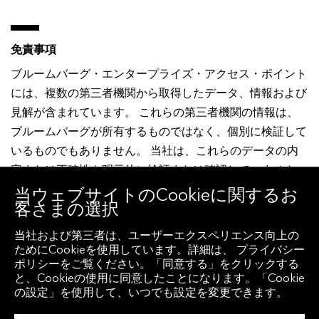
免責事項
ブルームバーグ・エンタープライズ・アクセス・ポイント
には、複数の第三者機関から取得したデータ、情報および
見解が含まれています。 これらの第三者機関の情報は、
ブルームバーグが所有するものではなく、個別に検証して
いるものでもありません。 当社は、これらのデータの内
容または正確性を明示的に検証または確認していません。
ブルームバーグ・エンタープライズ・アクセス・ポイント
当ウェブサイトのCookieに関するお
客さまの選択
から取得可能なオルタナティブ・データは、第三者機関が
提供する情報に基づき、それらの情報で構成されていま
当社および第三者は、ユーザーエクスペリエンス向上の
す。データを収集し、ブルームバーグ・エンタープライ
ためにCookieを使用しています。詳細は、 プライバシー
ポリシーをご覧ください。「同意する」をクリックする
ズ・アクセス・ポイントを通じて提供するために必要な同
と、Cookieの使用に同意したことになります。「Cookie
意および権限を取得し、これらの世界中の情報の収集、保
の設定」を使用して、いつでも設定を変更できます。
管、配信、処理および削除義務に関するすべての法律を遵