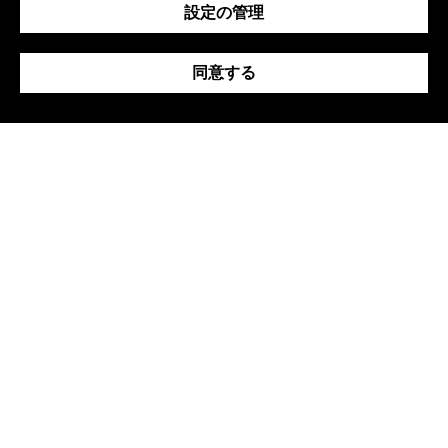
守する全責任を負うのは、ブルームバーグではなく、デー
設定の管理
タ提供者である特定の第三者機関です。 ご質問がある場
合は、第三者機関に直接お問い合わせください。
同意する
金融コラム