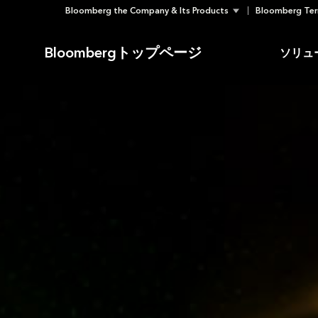
Bloomberg the Company & Its Products
Bloomberg Ter
Skip
to
Bloombergトップページ
ソリュ
content