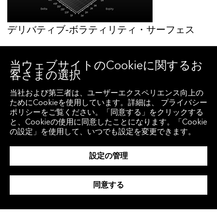
デリバティブ‐ボラティリティ・サーフェス
当ウェブサイトのCookieに関するお
客さまの選択
アイデア創出と検証
当社および第三者は、ユーザーエクスペリエンス向上の
ためにCookieを使用しています。詳細は、 プライバシー
ポリシーをご覧ください。「同意する」をクリックする
資産別のエクスポージャー管理を可能にする
と、Cookieの使用に同意したことになります。「Cookie
ブルームバーグの取引前分析ツールは、お客
の設定」を使用して、いつでも設定を変更できます。
さまの意思決定をサポートします。
設定の管理
日中および過去の市場データ（配当・カー
同意する
ブ・スプレッド・ボラティリティなど）のト
レンドや相互関係に基づいて、アイデアを創