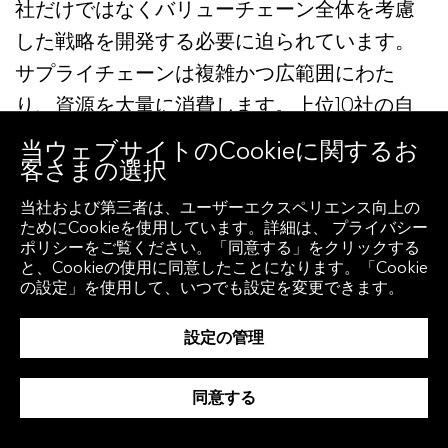
社だけではなくバリューチェーン全体を考慮
した戦略を開発する必要に迫られています。
サプライチェーンは複雑かつ広範囲にわた
り、資源を大量に消費します。上位10社の自
動車部品サプライヤーは、毎年319MtのCO2を
当ウェブサイトのCookieに関するお
客さまの選択
排出して上位10社の自動車メーカー向けの部
品を製造しているのです。
当社および第三者は、ユーザーエクスペリエンス向上の
ためにCookieを使用しています。詳細は、 プライバシー
ポリシーをご覧ください。「同意する」をクリックする
コーポレートサステナビリティ分析部門長ヨ
と、Cookieの使用に同意したことになります。「Cookie
の設定」を使用して、いつでも設定を変更できます。
ナス・ルーズは、コーポレートサステナビリ
ティのフレームワークを自身が出場する自転
設定の管理
車レースに例えて解説しました。先頭を走る
ことは、「後続グループよりも強い風圧に晒
同意する
されるが、慎重にトレンドを読めば業界をリ