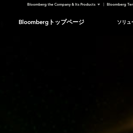
Bloomberg the Company & Its Products
Bloomberg Ter
Skip
to
Bloombergトップページ
ソリュ
content