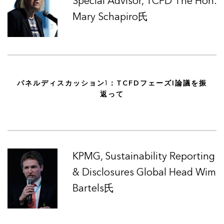
Special Advisor, TCFD The Hon.
Mary Schapiro氏
パネルディスカッション1：TCFDフェーズI論議を振
返って
KPMG, Sustainability Reporting
& Disclosures Global Head Wim
Bartels氏