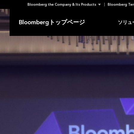
Bloomberg the Company & Its Products
Bloomberg Ter
Skip
to
Bloombergトップページ
ソリュ
content