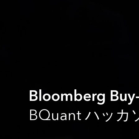
Bloomberg Bu
BQuant ハッカ