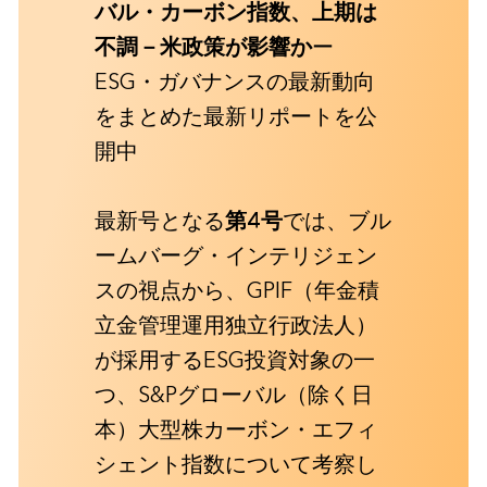
バル・カーボン指数、上期は
不調－米政策が影響か
ー
ESG・ガバナンスの最新動向
をまとめた最新リポートを公
開中
最新号となる
第4号
では、ブル
ームバーグ・インテリジェン
スの視点から、GPIF（年金積
立金管理運用独立行政法人）
が採用するESG投資対象の一
つ、S&Pグローバル（除く日
本）大型株カーボン・エフィ
シェント指数について考察し