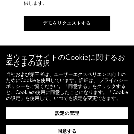
供します。
デモをリクエストする
当ウェブサイトのCookieに関するお
客さまの選択
当社および第三者は、ユーザーエクスペリエンス向上の
ためにCookieを使用しています。詳細は、 プライバシー
© 2026 Bloomberg Finance L.P. 無断複写・複製・転
ポリシーをご覧ください。「同意する」をクリックする
載を禁じます。
と、Cookieの使用に同意したことになります。「Cookie
個人情報保護方針
サービス要綱
の設定」を使用して、いつでも設定を変更できます。
ブルームバーグ本社
プレスルーム
キャリア
Cookieの設定
設定の管理
同意する