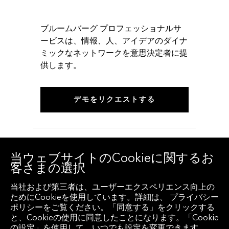
ブルームバーグ プロフェッショナルサ
ービスは、情報、人、アイデアのダイナ
ミックなネットワークを意思決定者に提
供します。
デモをリクエストする
当ウェブサイトのCookieに関するお
客さまの選択
当社および第三者は、ユーザーエクスペリエンス向上の
ためにCookieを使用しています。詳細は、 プライバシー
© 2026 Bloomberg Finance L.P. 無断複写・複製・転
ポリシーをご覧ください。「同意する」をクリックする
載を禁じます。
と、Cookieの使用に同意したことになります。「Cookie
個人情報保護方針
サービス要綱
の設定」を使用して、いつでも設定を変更できます。