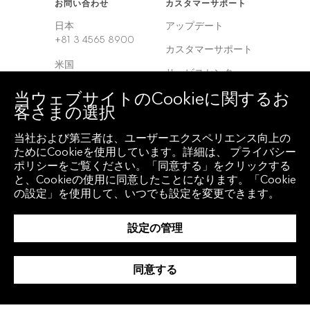
お問い合わせ
カスタマーサポート
日本
アップデート
+81 3 4565 8900
カスタマーサポート
米国
サービスセンター
+1 212 318 2000
当ウェブサイトのCookieに関するお
ヨーロッパ
客さまの選択
+44 20 7330 7500
当社および第三者は、ユーザーエクスペリエンス向上の
アジア
ためにCookieを使用しています。詳細は、 プライバシー
+65 6212 1000
ポリシーをご覧ください。「同意する」をクリックする
と、Cookieの使用に同意したことになります。「Cookie
の設定」を使用して、いつでも設定を変更できます。
クライアント アクセ
地域
ス
グローバル
設定の管理
Bloomberg
Anywhere
韓国
Bloomberg Vault
同意する
中国
Entity Exchange
インド