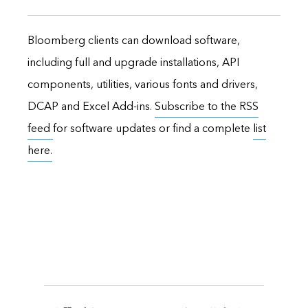
Bloomberg clients can download software,
including full and upgrade installations, API
components, utilities, various fonts and drivers,
DCAP and Excel Add-ins.
Subscribe to the RSS
feed
for software updates or find a complete
list
here.