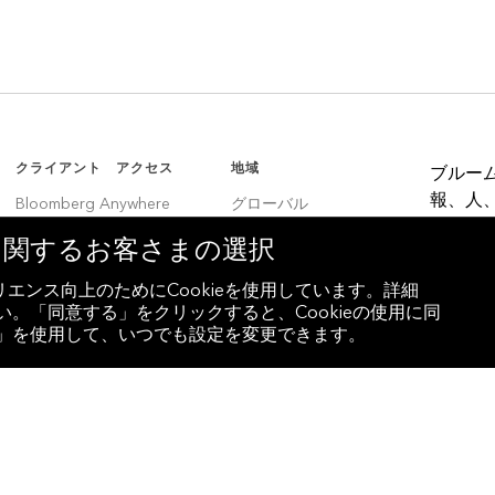
クライアント アクセス
地域
ブルー
報、人
Bloomberg Anywhere
グローバル
決定者
Bloomberg Vault
韓国
eに関するお客さまの選択
Entity Exchange
中国
エンス向上のためにCookieを使用しています。詳細
。「同意する」をクリックすると、Cookieの使用に同
インド
設定」を使用して、いつでも設定を変更できます。
ラテンアメリカ
ブラジル