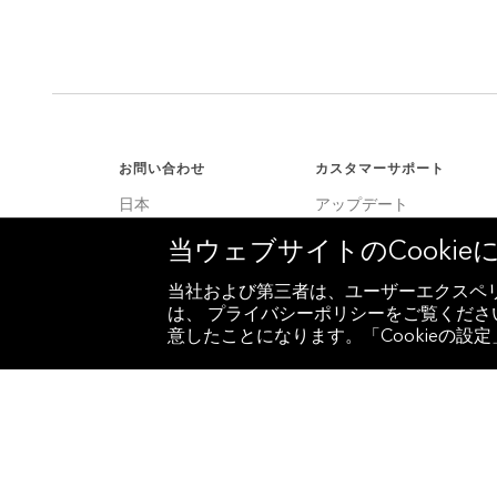
お問い合わせ
カスタマーサポート
日本
アップデート
+81 3 4565 8900
カスタマーサポート
当ウェブサイトのCooki
米国
サービスセンター
+1 212 318 2000
当社および第三者は、ユーザーエクスペリ
は、 プライバシーポリシーをご覧ください
ヨーロッパ
意したことになります。「Cookieの
+44 20 7330 7500
アジア
+65 6212 1000