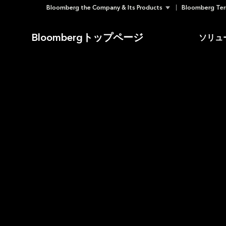
Bloomberg the Company & Its Products
Bloomberg Ter
Skip
to
Bloombergトップページ
ソリュ
content