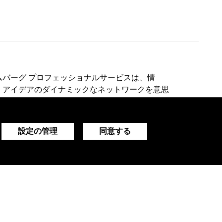
ムバーグ プロフェッショナルサービスは、情
、アイデアのダイナミックなネットワークを意思
に提供します。
設定の管理
同意する
デモをリクエストする