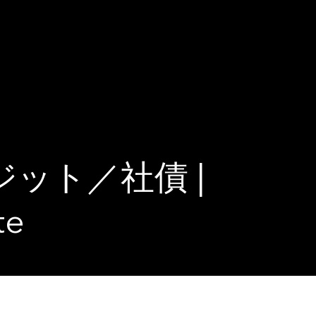
ット／社債 |
te