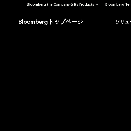
Bloomberg the Company & Its Products
Bloomberg Ter
Skip
to
Bloombergトップページ
ソリュ
content