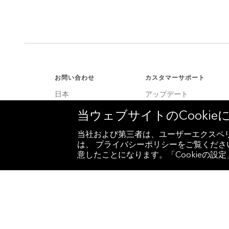
お問い合わせ
カスタマーサポート
日本
アップデート
+81 3 4565 8900
カスタマーサポート
当ウェブサイトのCooki
米国
サービスセンター
+1 212 318 2000
当社および第三者は、ユーザーエクスペリ
は、 プライバシーポリシーをご覧ください
ヨーロッパ
意したことになります。「Cookieの
+44 20 7330 7500
アジア
+65 6212 1000