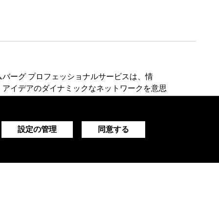
ムバーグ プロフェッショナルサービスは、情
、アイデアのダイナミックなネットワークを意思
に提供します。
設定の管理
同意する
デモをリクエストする