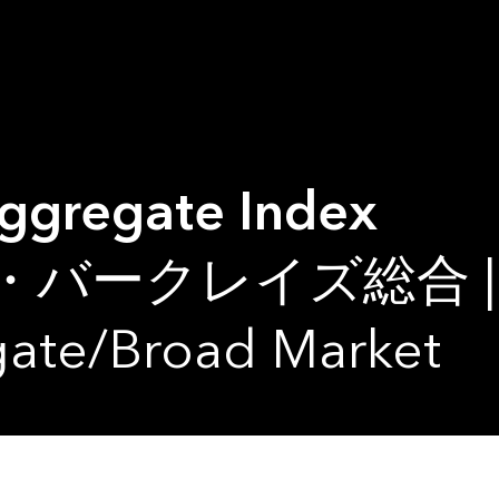
ggregate Index
ークレイズ総合 | Bl
gate/Broad Market