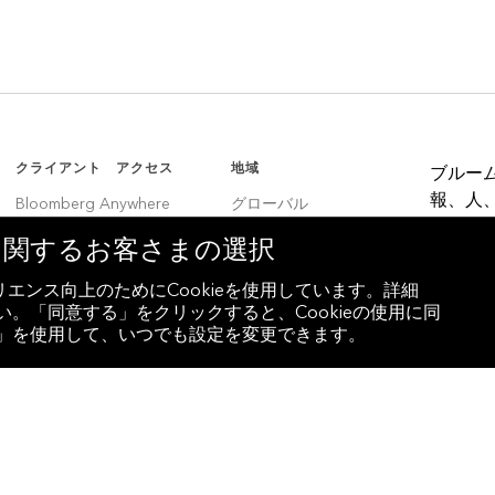
クライアント アクセス
地域
ブルー
報、人
Bloomberg Anywhere
グローバル
決定者
Bloomberg Vault
韓国
eに関するお客さまの選択
Entity Exchange
中国
エンス向上のためにCookieを使用しています。詳細
。「同意する」をクリックすると、Cookieの使用に同
インド
設定」を使用して、いつでも設定を変更できます。
ラテンアメリカ
ブラジル