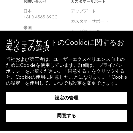
お問い合わせ
カスタマーサポート
日本
アップデート
+81 3 4565 8900
カスタマーサポート
米国
サービスセンター
+1 212 318 2000
当ウェブサイトのCookieに関するお
ヨーロッパ
客さまの選択
+44 20 7330 7500
当社および第三者は、ユーザーエクスペリエンス向上の
アジア
ためにCookieを使用しています。詳細は、 プライバシー
+65 6212 1000
ポリシーをご覧ください。「同意する」をクリックする
と、Cookieの使用に同意したことになります。「Cookie
の設定」を使用して、いつでも設定を変更できます。
クライアント アクセ
地域
ス
グローバル
設定の管理
Bloomberg
Anywhere
韓国
Bloomberg Vault
同意する
中国
Entity Exchange
インド