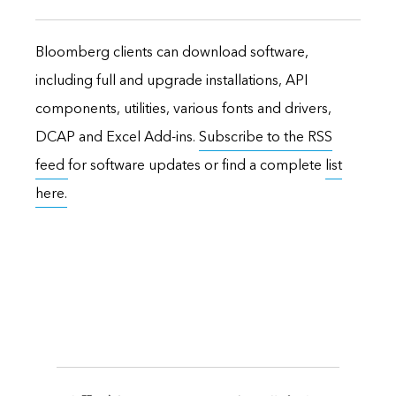
Bloomberg clients can download software,
including full and upgrade installations, API
components, utilities, various fonts and drivers,
DCAP and Excel Add-ins.
Subscribe to the RSS
feed
for software updates or find a complete
list
here.