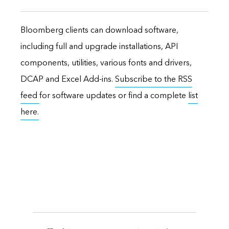
Bloomberg clients can download software,
including full and upgrade installations, API
components, utilities, various fonts and drivers,
DCAP and Excel Add-ins.
Subscribe to the RSS
feed
for software updates or find a complete
list
here.