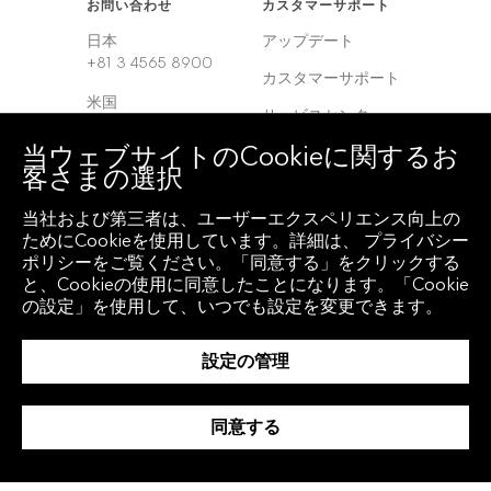
お問い合わせ
カスタマーサポート
日本
アップデート
+81 3 4565 8900
カスタマーサポート
米国
サービスセンター
+1 212 318 2000
当ウェブサイトのCookieに関するお
ヨーロッパ
客さまの選択
+44 20 7330 7500
当社および第三者は、ユーザーエクスペリエンス向上の
アジア
ためにCookieを使用しています。詳細は、 プライバシー
+65 6212 1000
ポリシーをご覧ください。「同意する」をクリックする
と、Cookieの使用に同意したことになります。「Cookie
の設定」を使用して、いつでも設定を変更できます。
クライアント アクセ
地域
ス
グローバル
設定の管理
Bloomberg
Anywhere
韓国
Bloomberg Vault
同意する
中国
Entity Exchange
インド