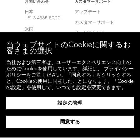
お問い合わせ
カスタマーサポート
日本
アップデート
+81 3 4565 8900
カスタマーサポート
米国
サービスセンター
+1 212 318 2000
当ウェブサイトのCookieに関するお
ヨーロッパ
客さまの選択
+44 20 7330 7500
当社および第三者は、ユーザーエクスペリエンス向上の
アジア
ためにCookieを使用しています。詳細は、 プライバシー
+65 6212 1000
ポリシーをご覧ください。「同意する」をクリックする
と、Cookieの使用に同意したことになります。「Cookie
の設定」を使用して、いつでも設定を変更できます。
クライアント アクセ
地域
ス
グローバル
設定の管理
Bloomberg
Anywhere
韓国
Bloomberg Vault
同意する
中国
Entity Exchange
インド