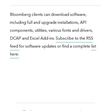
Bloomberg clients can download software,
including full and upgrade installations, API
components, utilities, various fonts and drivers,
DCAP and Excel Add-ins.
Subscribe to the RSS
feed
for software updates or find a complete
list
here.