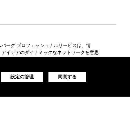
ムバーグ プロフェッショナルサービスは、情
、アイデアのダイナミックなネットワークを意思
に提供します。
設定の管理
同意する
デモをリクエストする