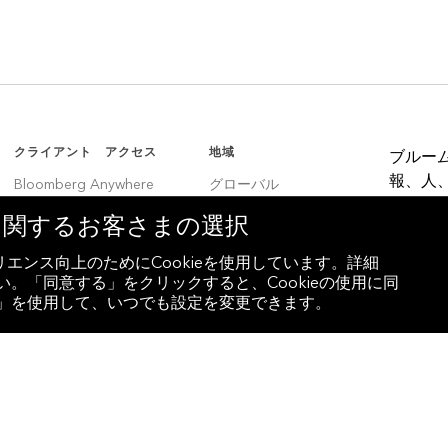
クライアント アクセス
地域
ブルー
報、人
Bloomberg Anywhere
グローバル
決定者
Bloomberg Vault
韓国
eに関するお客さまの選択
Entity Exchange
中国
エンス向上のためにCookieを使用しています。詳細
。「同意する」をクリックすると、Cookieの使用に同
インド
設定」を使用して、いつでも設定を変更できます。
ラテンアメリカ
ブラジル