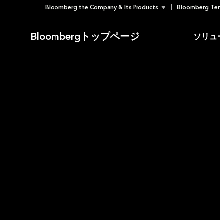
Bloomberg the Company & Its Products
Bloomberg Ter
Skip
to
Bloombergトップページ
ソリュ
content