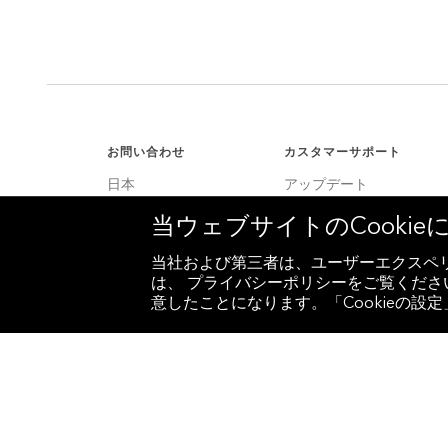
お問い合わせ
カスタマーサポート
日本
アップデート
+81 3 4565 8900
カスタマーサポート
当ウェブサイトのCooki
米国
サービスセンター
+1 212 318 2000
当社および第三者は、ユーザーエクスペリ
は、 プライバシーポリシーをご覧ください
ヨーロッパ
意したことになります。「Cookieの
+44 20 7330 7500
アジア
+65 6212 1000