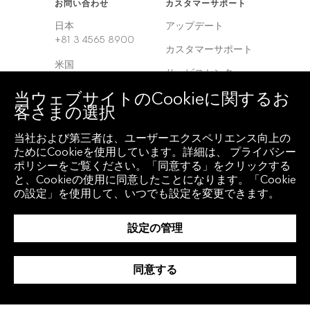
お問い合わせ
カスタマーサポート
日本
アップデート
+81 3 4565 8900
カスタマーサポート
米国
サービスセンター
+1 212 318 2000
当ウェブサイトのCookieに関するお
ヨーロッパ
客さまの選択
+44 20 7330 7500
当社および第三者は、ユーザーエクスペリエンス向上の
アジア
ためにCookieを使用しています。詳細は、 プライバシー
+65 6212 1000
ポリシーをご覧ください。「同意する」をクリックする
と、Cookieの使用に同意したことになります。「Cookie
の設定」を使用して、いつでも設定を変更できます。
クライアント アクセ
地域
ス
グローバル
設定の管理
Bloomberg
Anywhere
韓国
Bloomberg Vault
同意する
中国
Entity Exchange
インド