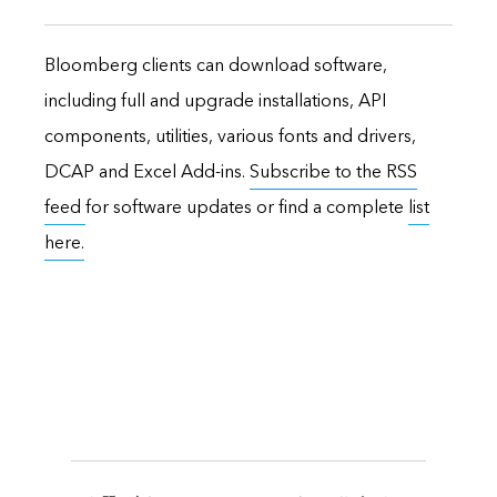
Bloomberg clients can download software,
including full and upgrade installations, API
components, utilities, various fonts and drivers,
DCAP and Excel Add-ins.
Subscribe to the RSS
feed
for software updates or find a complete
list
here.