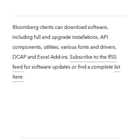
Bloomberg clients can download software,
including full and upgrade installations, API
components, utilities, various fonts and drivers,
DCAP and Excel Add-ins.
Subscribe to the RSS
feed
for software updates or find a complete
list
here.