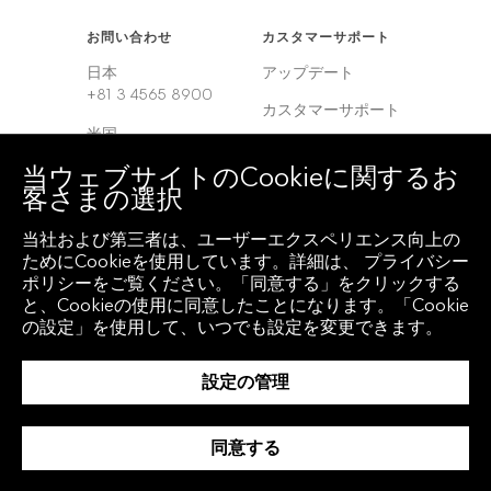
お問い合わせ
カスタマーサポート
日本
アップデート
+81 3 4565 8900
カスタマーサポート
米国
サービスセンター
+1 212 318 2000
当ウェブサイトのCookieに関するお
客さまの選択
ヨーロッパ
+44 20 7330 7500
当社および第三者は、ユーザーエクスペリエンス向上の
アジア
ためにCookieを使用しています。詳細は、 プライバシー
+65 6212 1000
ポリシーをご覧ください。「同意する」をクリックする
と、Cookieの使用に同意したことになります。「Cookie
の設定」を使用して、いつでも設定を変更できます。
クライアント アクセ
地域
ス
設定の管理
グローバル
Bloomberg
Anywhere
韓国
同意する
Bloomberg Vault
中国
Entity Exchange