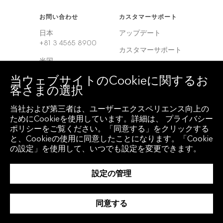
お問い合わせ
カスタマーサポート
日本
アップデート
+81 3 4565 8900
カスタマーサポート
米国
サービスセンター
+1 212 318 2000
当ウェブサイトのCookieに関するお
客さまの選択
ヨーロッパ
+44 20 7330 7500
当社および第三者は、ユーザーエクスペリエンス向上の
アジア
ためにCookieを使用しています。詳細は、 プライバシー
+65 6212 1000
ポリシーをご覧ください。「同意する」をクリックする
と、Cookieの使用に同意したことになります。「Cookie
の設定」を使用して、いつでも設定を変更できます。
クライアント アクセ
地域
ス
設定の管理
グローバル
Bloomberg
Anywhere
韓国
同意する
Bloomberg Vault
中国
Entity Exchange