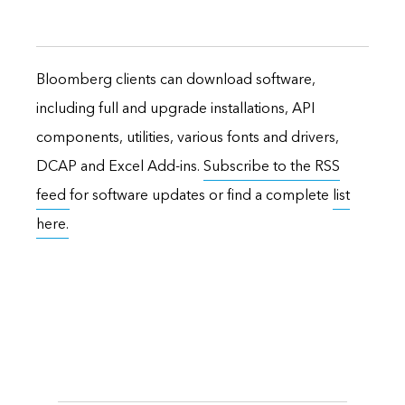
Bloomberg clients can download software,
including full and upgrade installations, API
components, utilities, various fonts and drivers,
DCAP and Excel Add-ins.
Subscribe to the RSS
feed
for software updates or find a complete
list
here.