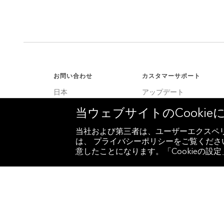
お問い合わせ
カスタマーサポート
日本
アップデート
+81 3 4565 8900
カスタマーサポート
当ウェブサイトのCooki
米国
サービスセンター
+1 212 318 2000
当社および第三者は、ユーザーエクスペリ
は、 プライバシーポリシーをご覧ください
ヨーロッパ
意したことになります。「Cookieの
+44 20 7330 7500
アジア
+65 6212 1000