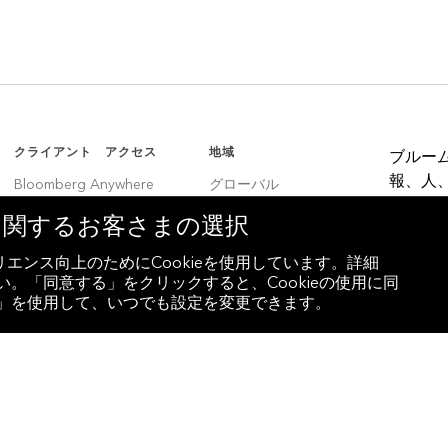
クライアント アクセス
地域
ブルー
報、人
Bloomberg Anywhere
グローバル
決定者
Bloomberg Vault
韓国
eに関するお客さまの選択
Entity Exchange
中国
エンス向上のためにCookieを使用しています。詳細
。「同意する」をクリックすると、Cookieの使用に同
インド
設定」を使用して、いつでも設定を変更できます。
ラテンアメリカ
ブラジル