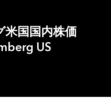
グ米国国内株価
omberg US