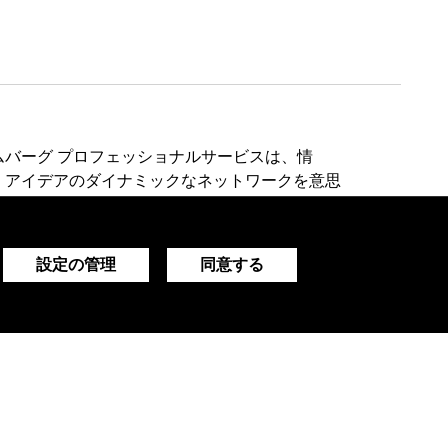
ムバーグ プロフェッショナルサービスは、情
、アイデアのダイナミックなネットワークを意思
に提供します。
設定の管理
同意する
デモをリクエストする