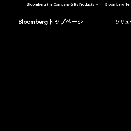
Bloomberg the Company & Its Products
Bloomberg Ter
Skip
to
Bloombergトップページ
ソリュ
content