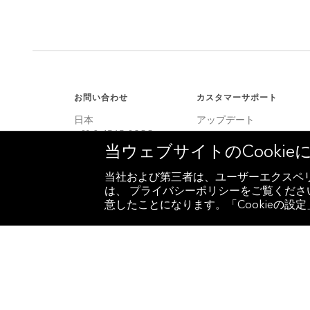
お問い合わせ
カスタマーサポート
日本
アップデート
+81 3 4565 8900
カスタマーサポート
当ウェブサイトのCooki
米国
サービスセンター
+1 212 318 2000
当社および第三者は、ユーザーエクスペリ
は、 プライバシーポリシーをご覧ください
ヨーロッパ
意したことになります。「Cookieの
+44 20 7330 7500
アジア
+65 6212 1000