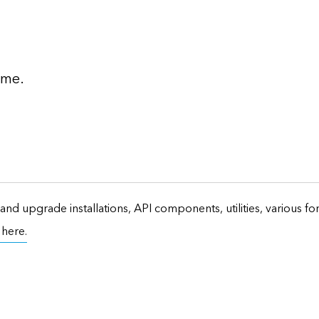
ime.
and upgrade installations, API components, utilities, various f
t here.