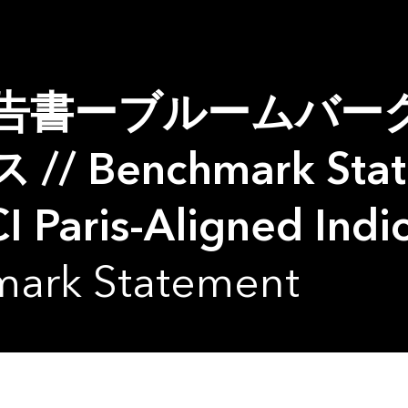
告書ーブルームバーグ
Benchmark State
 Paris-Aligned Indi
mark Statement