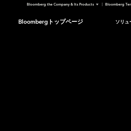
Bloomberg the Company & Its Products
Bloomberg Ter
Skip
to
Bloombergトップページ
ソリュ
content