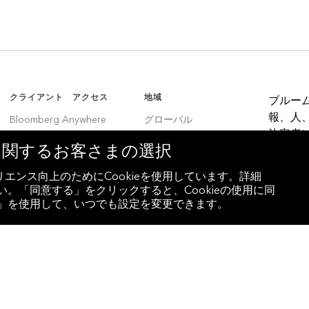
クライアント アクセス
地域
ブルー
報、人
Bloomberg Anywhere
グローバル
決定者
Bloomberg Vault
韓国
eに関するお客さまの選択
Entity Exchange
中国
エンス向上のためにCookieを使用しています。詳細
。「同意する」をクリックすると、Cookieの使用に同
インド
設定」を使用して、いつでも設定を変更できます。
ラテンアメリカ
ブラジル