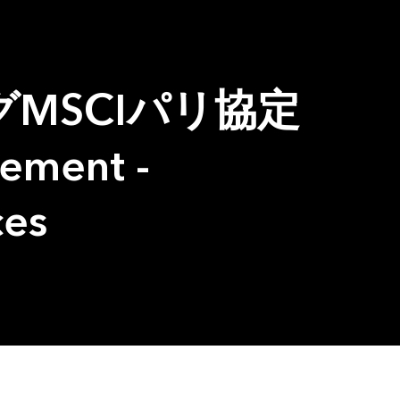
MSCIパリ協定
ment -
ces