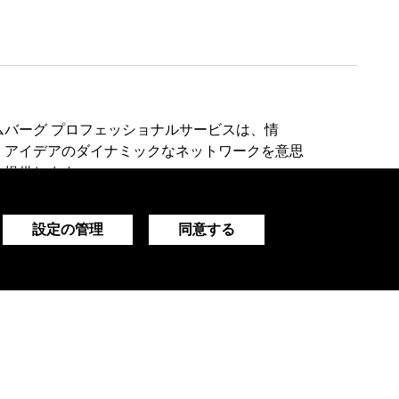
ムバーグ プロフェッショナルサービスは、情
、アイデアのダイナミックなネットワークを意思
に提供します。
設定の管理
同意する
デモをリクエストする