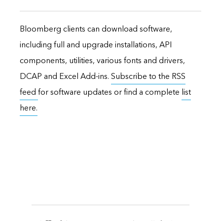
Bloomberg clients can download software,
including full and upgrade installations, API
components, utilities, various fonts and drivers,
DCAP and Excel Add-ins.
Subscribe to the RSS
feed
for software updates or find a complete
list
here.