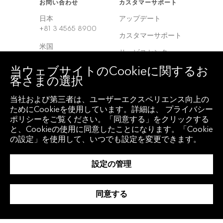
お問い合わせ
カスタマーサポート
日本
アップデート
+81 3 4565 8900
カスタマーサポート
米国
サービスセンター
+1 212 318 2000
当ウェブサイトのCookieに関するお
ヨーロッパ
客さまの選択
+44 20 7330 7500
当社および第三者は、ユーザーエクスペリエンス向上の
アジア
ためにCookieを使用しています。詳細は、 プライバシー
+65 6212 1000
ポリシーをご覧ください。「同意する」をクリックする
と、Cookieの使用に同意したことになります。「Cookie
の設定」を使用して、いつでも設定を変更できます。
クライアント アクセ
地域
ス
グローバル
設定の管理
Bloomberg
Anywhere
韓国
Bloomberg Vault
同意する
中国
Entity Exchange
インド