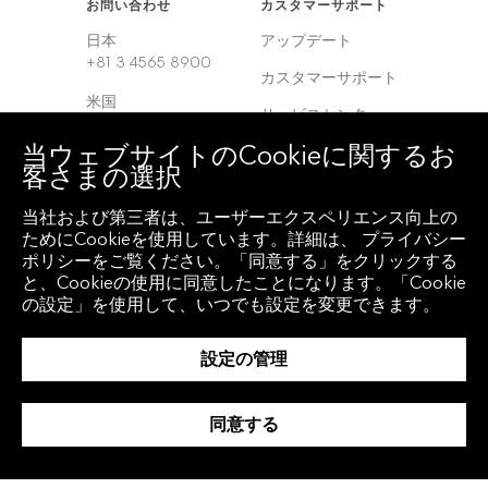
お問い合わせ
カスタマーサポート
日本
アップデート
+81 3 4565 8900
カスタマーサポート
米国
サービスセンター
+1 212 318 2000
当ウェブサイトのCookieに関するお
ヨーロッパ
客さまの選択
+44 20 7330 7500
当社および第三者は、ユーザーエクスペリエンス向上の
アジア
ためにCookieを使用しています。詳細は、 プライバシー
+65 6212 1000
ポリシーをご覧ください。「同意する」をクリックする
と、Cookieの使用に同意したことになります。「Cookie
の設定」を使用して、いつでも設定を変更できます。
クライアント アクセ
地域
ス
グローバル
設定の管理
Bloomberg
Anywhere
韓国
Bloomberg Vault
同意する
中国
Entity Exchange
インド