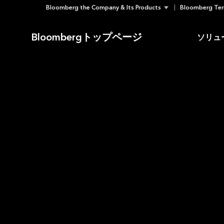
Bloomberg the Company & Its Products
Bloomberg Ter
Skip
to
Bloombergトップページ
ソリュ
content