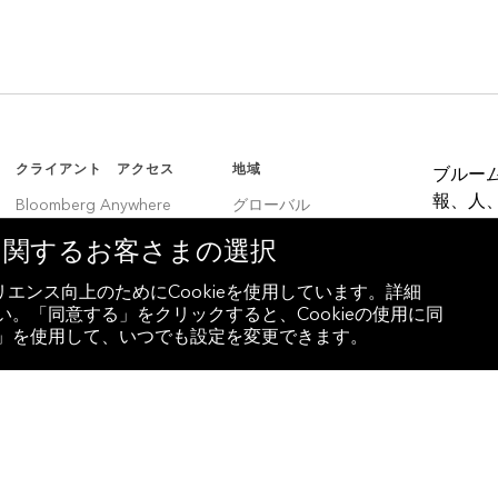
クライアント アクセス
地域
ブルー
報、人
Bloomberg Anywhere
グローバル
決定者
Bloomberg Vault
韓国
eに関するお客さまの選択
Entity Exchange
中国
エンス向上のためにCookieを使用しています。詳細
。「同意する」をクリックすると、Cookieの使用に同
インド
設定」を使用して、いつでも設定を変更できます。
ラテンアメリカ
ブラジル