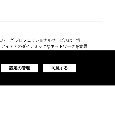
ムバーグ プロフェッショナルサービスは、情
、アイデアのダイナミックなネットワークを意思
に提供します。
設定の管理
同意する
デモをリクエストする