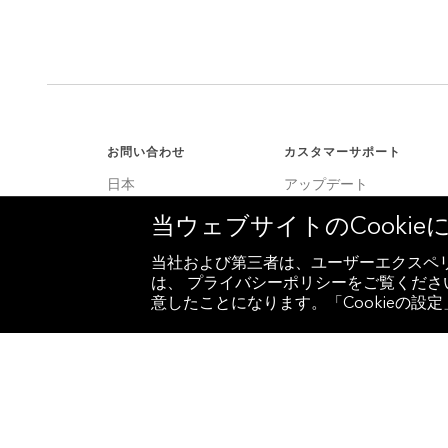
お問い合わせ
カスタマーサポート
日本
アップデート
+81 3 4565 8900
カスタマーサポート
当ウェブサイトのCooki
米国
サービスセンター
+1 212 318 2000
当社および第三者は、ユーザーエクスペリ
は、 プライバシーポリシーをご覧ください
ヨーロッパ
意したことになります。「Cookieの
+44 20 7330 7500
アジア
+65 6212 1000