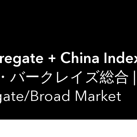
gregate + China Inde
ークレイズ総合 | Bl
gate/Broad Market