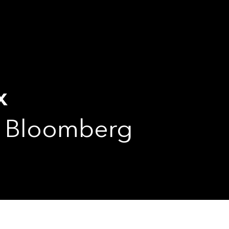
x
oomberg