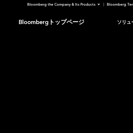
Bloomberg the Company & Its Products
Bloomberg Ter
Skip
to
Bloombergトップページ
ソリュ
content