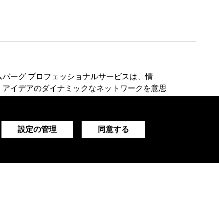
ムバーグ プロフェッショナルサービスは、情
、アイデアのダイナミックなネットワークを意思
に提供します。
設定の管理
同意する
デモをリクエストする