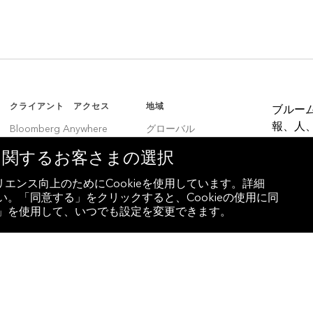
クライアント アクセス
地域
ブルー
報、人
Bloomberg Anywhere
グローバル
決定者
Bloomberg Vault
韓国
eに関するお客さまの選択
Entity Exchange
中国
エンス向上のためにCookieを使用しています。詳細
。「同意する」をクリックすると、Cookieの使用に同
インド
設定」を使用して、いつでも設定を変更できます。
ラテンアメリカ
ブラジル