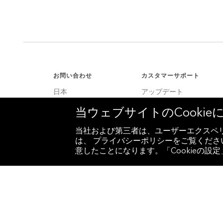
お問い合わせ
カスタマーサポート
日本
アップデート
+81 3 4565 8900
カスタマーサポート
当ウェブサイトのCooki
米国
サービスセンター
+1 212 318 2000
当社および第三者は、ユーザーエクスペリ
は、 プライバシーポリシーをご覧ください
ヨーロッパ
意したことになります。「Cookieの
+44 20 7330 7500
アジア
+65 6212 1000