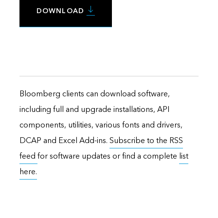
DOWNLOAD
Bloomberg clients can download software,
including full and upgrade installations, API
components, utilities, various fonts and drivers,
DCAP and Excel Add-ins.
Subscribe to the RSS
feed
for software updates or find a complete
list
here.