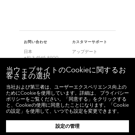
お問い合わせ
カスタマーサポート
日本
アップデート
+81 3 4565 8900
カスタマーサポート
当ウェブサイトのCookieに関するお
米国
サービスセンター
客さまの選択
+1 212 318 2000
ヨーロッパ
当社および第三者は、ユーザーエクスペリエンス向上の
+44 20 7330 7500
ためにCookieを使用しています。詳細は、 プライバシー
ポリシーをご覧ください。「同意する」をクリックする
アジア
と、Cookieの使用に同意したことになります。「Cookie
+65 6212 1000
の設定」を使用して、いつでも設定を変更できます。
設定の管理
クライアント アクセ
地域
ス