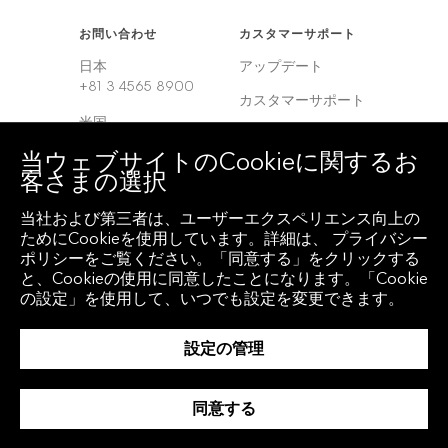
お問い合わせ
カスタマーサポート
日本
アップデート
+81 3 4565 8900
カスタマーサポート
米国
サービスセンター
+1 212 318 2000
当ウェブサイトのCookieに関するお
客さまの選択
ヨーロッパ
+44 20 7330 7500
当社および第三者は、ユーザーエクスペリエンス向上の
アジア
ためにCookieを使用しています。詳細は、 プライバシー
+65 6212 1000
ポリシーをご覧ください。「同意する」をクリックする
と、Cookieの使用に同意したことになります。「Cookie
の設定」を使用して、いつでも設定を変更できます。
クライアント アクセ
地域
ス
設定の管理
グローバル
Bloomberg
Anywhere
韓国
同意する
Bloomberg Vault
中国
Entity Exchange